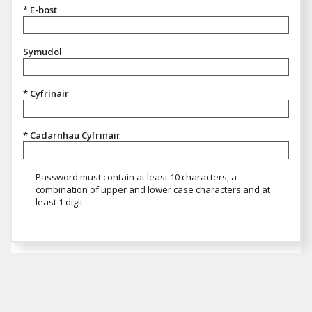
* E-bost
Symudol
* Cyfrinair
* Cadarnhau Cyfrinair
Neges Cyfrinair
Password must contain at least 10 characters, a
combination of upper and lower case characters and at
least 1 digit