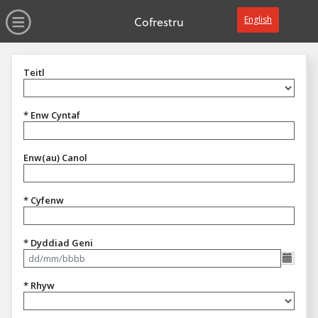
dim gwerth
Ewch yn syth i'r prif gynnwys
Agor y Gwymplen
Cofrestru
English
Teitl
Teitl
* Enw Cyntaf
Enw(au) Canol
* Cyfenw
* Dyddiad Geni
Fformat dd/mm/bbbb
* Rhyw
Rhyw