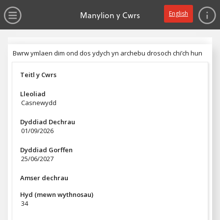
dim gwerth
Ewch yn syth i'r prif gynnwys
Agor y Gwymplen
Manylion y Cwrs
English
Pennyn
Bwrw ymlaen dim ond dos ydych yn archebu drosoch chi’ch hun
Bwrw ymlaen dim ond dos ydych yn archebu drosoch chi’ch hun
Teitl y Cwrs
Lleoliad
Casnewydd
Dyddiad Dechrau
01/09/2026
Dyddiad Gorffen
25/06/2027
Amser dechrau
Hyd (mewn wythnosau)
34