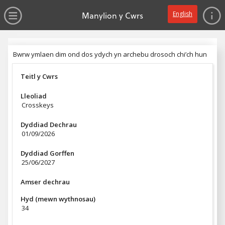
dim gwerth
Ewch yn syth i'r prif gynnwys
Agor y Gwymplen
Manylion y Cwrs
English
Pennyn
Bwrw ymlaen dim ond dos ydych yn archebu drosoch chi’ch hun
Bwrw ymlaen dim ond dos ydych yn archebu drosoch chi’ch hun
Teitl y Cwrs
Lleoliad
Crosskeys
Dyddiad Dechrau
01/09/2026
Dyddiad Gorffen
25/06/2027
Amser dechrau
Hyd (mewn wythnosau)
34