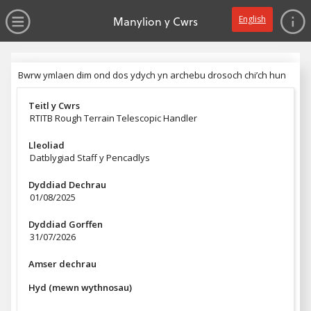
dim gwerth
Ewch yn syth i'r prif gynnwys
Agor y Gwymplen
Manylion y Cwrs
English
Pennyn
Bwrw ymlaen dim ond dos ydych yn archebu drosoch chi’ch hun
Bwrw ymlaen dim ond dos ydych yn archebu drosoch chi’ch hun
Teitl y Cwrs
RTITB Rough Terrain Telescopic Handler
Lleoliad
Datblygiad Staff y Pencadlys
Dyddiad Dechrau
01/08/2025
Dyddiad Gorffen
31/07/2026
Amser dechrau
Hyd (mewn wythnosau)