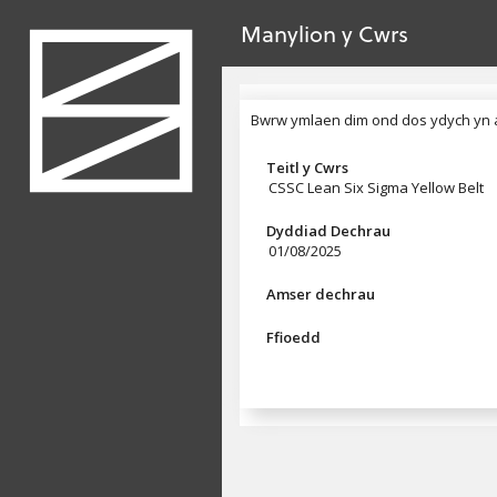
dim gwerth
Ewch yn syth i'r prif gynnwys
Manylion y Cwrs
Pennyn
Bwrw ymlaen dim ond dos ydych yn a
Bwrw ymlaen dim ond dos ydych yn 
Teitl y Cwrs
CSSC Lean Six Sigma Yellow Belt
Dyddiad Dechrau
01/08/2025
Amser dechrau
Ffioedd