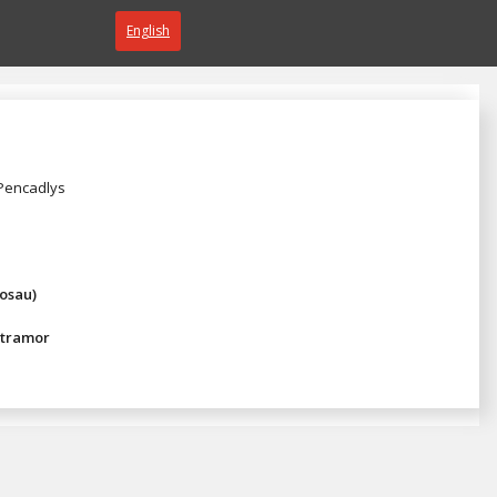
English
 Pencadlys
osau)
 tramor