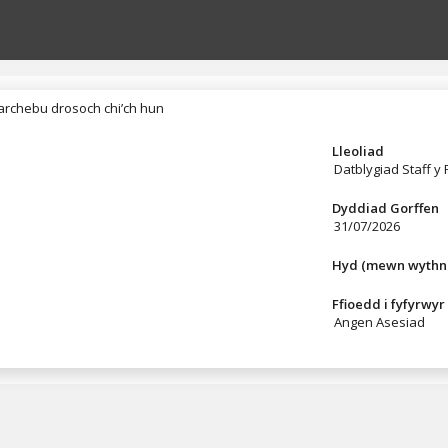
rchebu drosoch chi’ch hun
archebu drosoch chi’ch hun
Lleoliad
Datblygiad Staff y
Dyddiad Gorffen
31/07/2026
Hyd (mewn wythn
Ffioedd i fyfyrwyr
Angen Asesiad