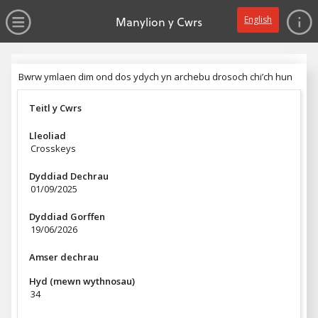
dim gwerth
Ewch yn syth i'r prif gynnwys
Agor y Gwymplen
Manylion y Cwrs
English
Pennyn
Bwrw ymlaen dim ond dos ydych yn archebu drosoch chi’ch hun
Bwrw ymlaen dim ond dos ydych yn archebu drosoch chi’ch hun
Teitl y Cwrs
Lleoliad
Crosskeys
Dyddiad Dechrau
01/09/2025
Dyddiad Gorffen
19/06/2026
Amser dechrau
Hyd (mewn wythnosau)
34