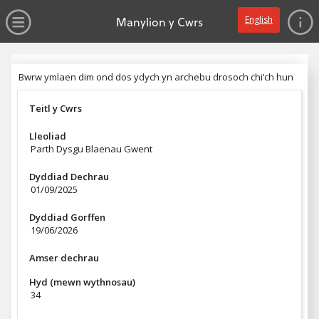
dim gwerth
Ewch yn syth i'r prif gynnwys
Agor y Gwymplen
Manylion y Cwrs
English
Pennyn
Bwrw ymlaen dim ond dos ydych yn archebu drosoch chi’ch hun
Bwrw ymlaen dim ond dos ydych yn archebu drosoch chi’ch hun
Teitl y Cwrs
Lleoliad
Parth Dysgu Blaenau Gwent
Dyddiad Dechrau
01/09/2025
Dyddiad Gorffen
19/06/2026
Amser dechrau
Hyd (mewn wythnosau)
34