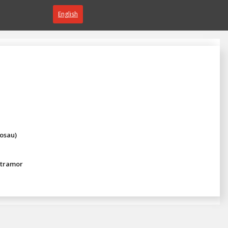
English
osau)
 tramor