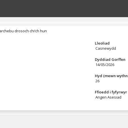
rchebu drosoch chi’ch hun
archebu drosoch chi’ch hun
Lleoliad
Casnewydd
Dyddiad Gorffen
14/05/2026
Hyd (mewn wythn
26
Ffioedd i fyfyrwyr
Angen Asesiad