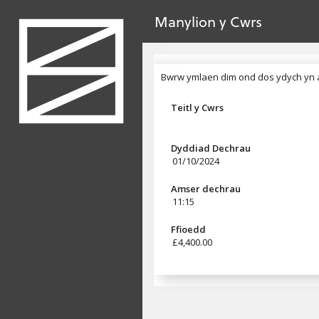
dim gwerth
Ewch yn syth i'r prif gynnwys
Manylion y Cwrs
Pennyn
Bwrw ymlaen dim ond dos ydych yn a
Bwrw ymlaen dim ond dos ydych yn 
Teitl y Cwrs
Dyddiad Dechrau
01/10/2024
Amser dechrau
11:15
Ffioedd
£4,400.00