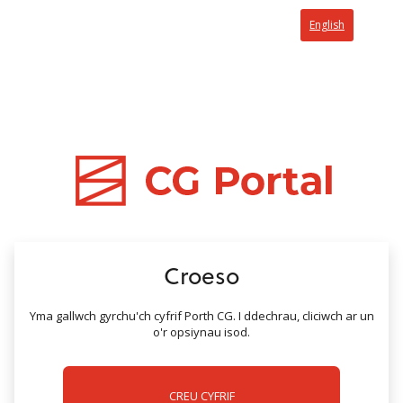
dim gwerth
English
Croeso
Yma gallwch gyrchu'ch cyfrif Porth CG. I ddechrau, cliciwch ar un
o'r opsiynau isod.
CREU CYFRIF